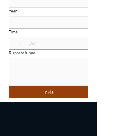
Year
Time
:
AM
Risposta lunga
Invia